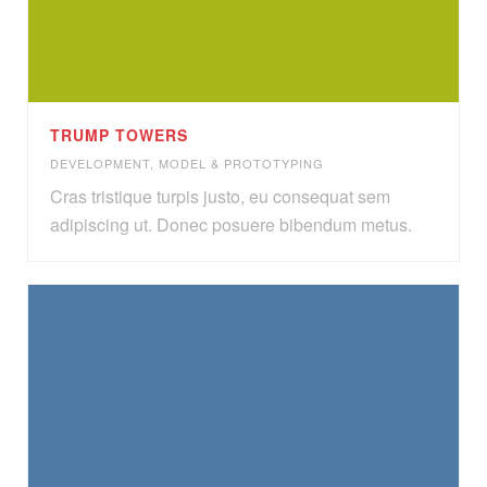
TRUMP TOWERS
DEVELOPMENT
,
MODEL & PROTOTYPING
Cras tristique turpis justo, eu consequat sem
adipiscing ut. Donec posuere bibendum metus.