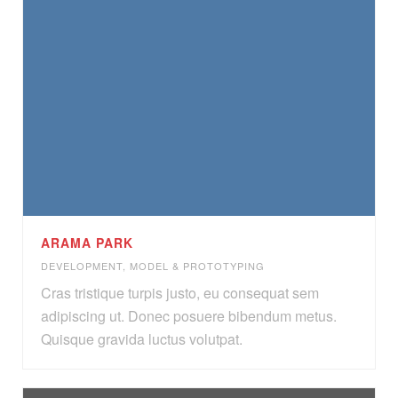
ARAMA PARK
DEVELOPMENT
,
MODEL & PROTOTYPING
Cras tristique turpis justo, eu consequat sem
adipiscing ut. Donec posuere bibendum metus.
Quisque gravida luctus volutpat.