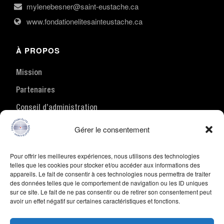
mylenebesner@saint-eustache.ca
www.fondationelitesainteustache.ca
À PROPOS
Mission
Partenaires
Conseil d’administration
Nous joindre
Gérer le consentement
Pour offrir les meilleures expériences, nous utilisons des technologies
ACTIVITÉS
telles que les cookies pour stocker et/ou accéder aux informations des
appareils. Le fait de consentir à ces technologies nous permettra de traiter
des données telles que le comportement de navigation ou les ID uniques
Accueil
sur ce site. Le fait de ne pas consentir ou de retirer son consentement peut
avoir un effet négatif sur certaines caractéristiques et fonctions.
Lauréats
Événements