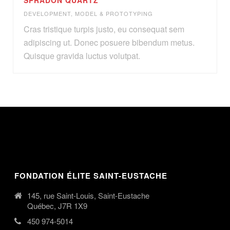
DEVELOPMENT
,
MODEL & PROTOTYPING
Cras tristique turpis justo, eu consequat sem
adipiscing ut. Donec posuere bibendum metus.
Quisque gravida luctus volutpat.
FONDATION ÉLITE SAINT-EUSTACHE
145, rue Saint-Louis, Saint-Eustache
Québec, J7R 1X9
450 974-5014